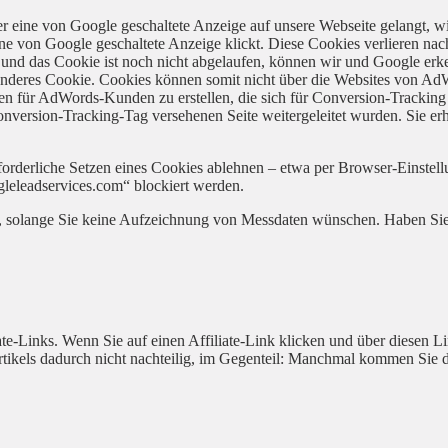
r eine von Google geschaltete Anzeige auf unsere Webseite gelangt, 
e von Google geschaltete Anzeige klickt. Diese Cookies verlieren nach
 und das Cookie ist noch nicht abgelaufen, können wir und Google erke
 anderes Cookie. Cookies können somit nicht über die Websites von A
ken für AdWords-Kunden zu erstellen, die sich für Conversion-Trackin
onversion-Tracking-Tag versehenen Seite weitergeleitet wurden. Sie erh
orderliche Setzen eines Cookies ablehnen – etwa per Browser-Einstellu
gleleadservices.com“ blockiert werden.
en, solange Sie keine Aufzeichnung von Messdaten wünschen. Haben Sie
te-Links. Wenn Sie auf einen Affiliate-Link klicken und über diesen Li
 Artikels dadurch nicht nachteilig, im Gegenteil: Manchmal kommen Sie