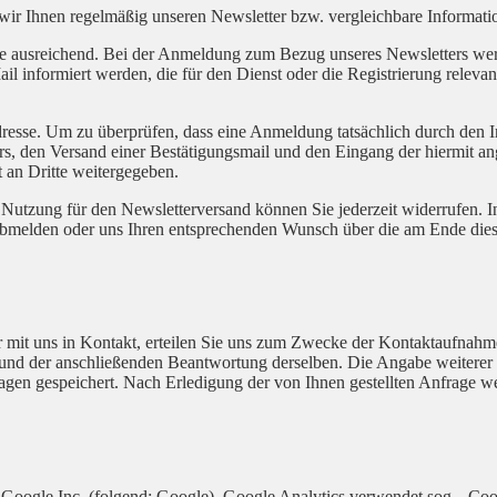
 wir Ihnen regelmäßig unseren Newsletter bzw. vergleichbare Informat
se ausreichend. Bei der Anmeldung zum Bezug unseres Newsletters wer
nformiert werden, die für den Dienst oder die Registrierung relevan
resse. Um zu überprüfen, dass eine Anmeldung tatsächlich durch den In
ters, den Versand einer Bestätigungsmail und den Eingang der hiermit 
 an Dritte weitergegeben.
 Nutzung für den Newsletterversand können Sie jederzeit widerrufen. In
 abmelden oder uns Ihren entsprechenden Wunsch über die am Ende die
r mit uns in Kontakt, erteilen Sie uns zum Zwecke der Kontaktaufnahme 
e und der anschließenden Beantwortung derselben. Die Angabe weitere
agen gespeichert. Nach Erledigung der von Ihnen gestellten Anfrage 
 Google Inc. (folgend: Google). Google Analytics verwendet sog. „Coo