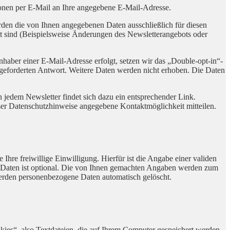
ionen per E-Mail an Ihre angegebene E-Mail-Adresse.
den die von Ihnen angegebenen Daten ausschließlich für diesen
t sind (Beispielsweise Änderungen des Newsletterangebots oder
haber einer E-Mail-Adresse erfolgt, setzen wir das „Double-opt-in“-
angeforderten Antwort. Weitere Daten werden nicht erhoben. Die Daten
 jedem Newsletter findet sich dazu ein entsprechender Link.
ser Datenschutzhinweise angegebene Kontaktmöglichkeit mitteilen.
Ihre freiwillige Einwilligung. Hierfür ist die Angabe einer validen
r Daten ist optional. Die von Ihnen gemachten Angaben werden zum
werden personenbezogene Daten automatisch gelöscht.
kies“, also Textdateien, die auf Ihrem Computer gespeichert werden