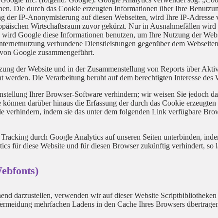
hen. Die durch das Cookie erzeugten Informationen über Ihre Benutzu
ng der IP-Anonymisierung auf diesen Webseiten, wird Ihre IP-Adresse 
päischen Wirtschaftsraum zuvor gekürzt. Nur in Ausnahmefällen wird 
te wird Google diese Informationen benutzen, um Ihre Nutzung der Web
nternetnutzung verbundene Dienstleistungen gegenüber dem Webseiten
n von Google zusammengeführt.
zung der Website und in der Zusammenstellung von Reports über Aktiv
ht werden. Die Verarbeitung beruht auf dem berechtigten Interesse des 
tellung Ihrer Browser-Software verhindern; wir weisen Sie jedoch dara
 können darüber hinaus die Erfassung der durch das Cookie erzeugten 
e verhindern, indem sie das unter dem folgenden Link verfügbare Brows
Tracking durch Google Analytics auf unseren Seiten unterbinden, ind
ics für diese Website und für diesen Browser zukünftig verhindert, so l
ebfonts)
end darzustellen, verwenden wir auf dieser Website Scriptbibliotheken
rmeidung mehrfachen Ladens in den Cache Ihres Browsers übertragen. 